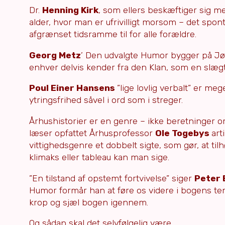
Dr.
Henning Kirk
, som ellers beskæftiger sig me
alder, hvor man er ufrivilligt morsom – det spon
afgrænset tidsramme til for alle forældre.
Georg Metz
’ Den udvalgte Humor bygger på Jød
enhver delvis kender fra den Klan, som en slægt e
Poul Einer Hansens
”lige lovlig verbalt” er m
ytringsfrihed såvel i ord som i streger.
Århushistorier er en genre – ikke beretninger om
læser opfattet Århusprofessor
Ole Togebys
art
vittighedsgenre et dobbelt sigte, som gør, at ti
klimaks eller tableau kan man sige.
”En tilstand af opstemt fortvivelse” siger
Peter
Humor formår han at føre os videre i bogens tema
krop og sjæl bogen igennem.
Og sådan skal det selvfølgelig være.