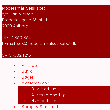
Modersmål-Selskabet
c/o Erik Nielsen
Fredericiagade 16, st. th
9000 Aalborg
Tlf.: 21 860 864
E-mail: sek@modersmaalselskabet.dk
CVR: 76824215
Forside
Butik
Bøger
Medlemskab
Bliv medlem
Adresseændring
Nyhedsbrev
Sprog & Samfund