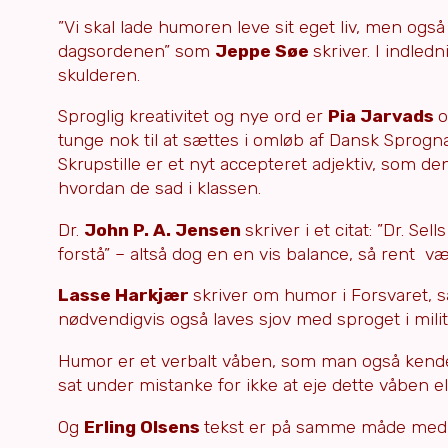
”Vi skal lade humoren leve sit eget liv, men også
dagsordenen” som
Jeppe Søe
skriver. I indled
skulderen.
Sproglig kreativitet og nye ord er
Pia Jarvads
o
tunge nok til at sættes i omløb af Dansk Sprog
Skrupstille er et nyt accepteret adjektiv, som den
hvordan de sad i klassen.
Dr.
John P. A. Jensen
skriver i et citat: ”Dr. Se
forstå” – altså dog en en vis balance, så rent v
Lasse Harkjær
skriver om humor i Forsvaret, s
nødvendigvis også laves sjov med sproget i milit
Humor er et verbalt våben, som man også kender
sat under mistanke for ikke at eje dette våben e
Og
Erling Olsens
tekst er på samme måde med E