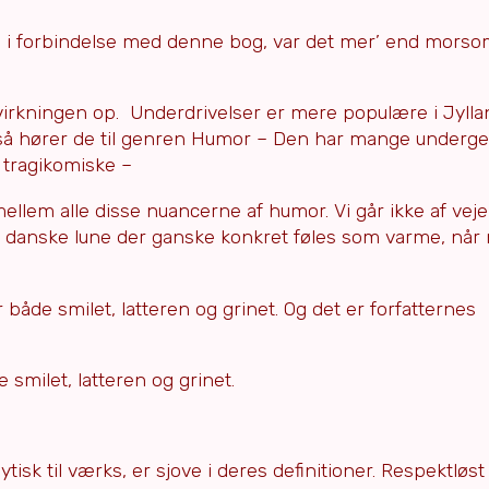
g i forbindelse med denne bog, var det mer’ end morsom
virkningen op. Underdrivelser er mere populære i Jylla
 så hører de til genren Humor – Den har mange underg
t tragikomiske –
mellem alle disse nuancerne af humor. Vi går ikke af vej
et danske lune der ganske konkret føles som varme, nå
både smilet, latteren og grinet. Og det er forfatternes
smilet, latteren og grinet.
isk til værks, er sjove i deres definitioner. Respektløst 