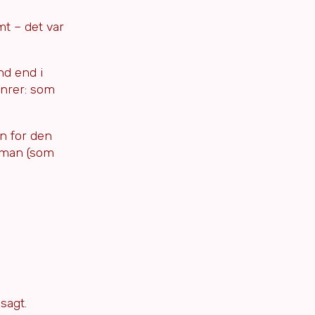
t – det var
nd end i
enrer: som
en for den
r man (som
sagt.