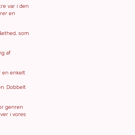
re var i den
ører en
tåethed, som
ng af
r en enkelt
on. Dobbelt
for genren
ver i vores