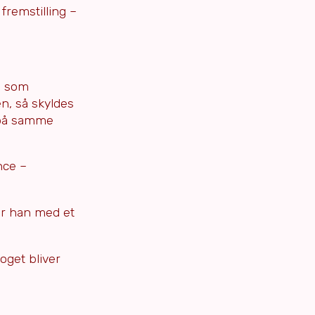
fremstilling –
– som
n, så skyldes
t på samme
nce –
ør han med et
oget bliver