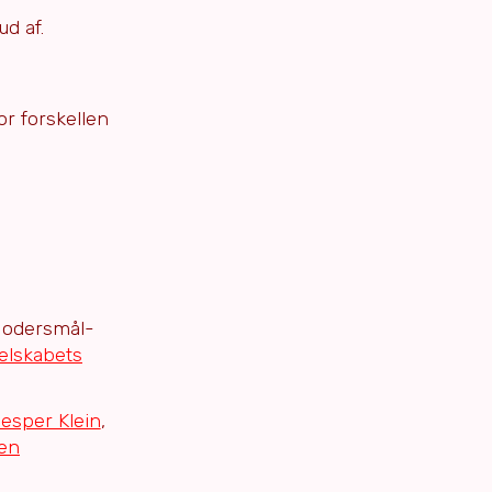
ud af.
or forskellen
 Modersmål-
elskabets
esper Klein
,
sen