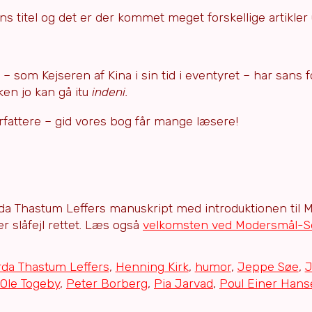
ns titel og det er der kommet meget forskellige artikler 
 som Kejseren af Kina i sin tid i eventyret – har sans f
en jo kan gå itu
indeni.
fattere – gid vores bog får mange læsere!
da Thastum Leffers manuskript med introduktionen til
er slåfejl rettet. Læs også
velkomsten ved Modersmål-S
da Thastum Leffers
,
Henning Kirk
,
humor
,
Jeppe Søe
,
J
Ole Togeby
,
Peter Borberg
,
Pia Jarvad
,
Poul Einer Han