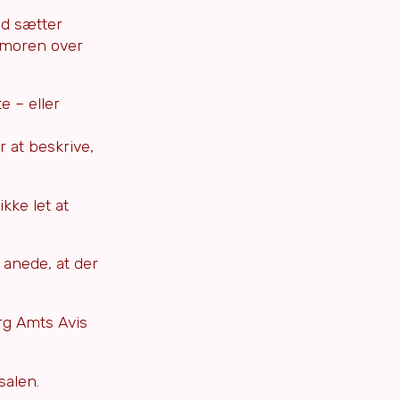
ad sætter
humoren over
e – eller
r at beskrive,
ikke let at
 anede, at der
rg Amts Avis
salen.