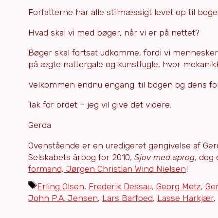
Forfatterne har alle stilmæssigt levet op til boge
Hvad skal vi med bøger, når vi er på nettet?
Bøger skal fortsat udkomme, fordi vi mennesker –
på ægte nattergale og kunstfugle, hvor mekanikk
Velkommen endnu engang: til bogen og dens for
Tak for ordet – jeg vil give det videre.
Gerda
Ovenstående er en uredigeret gengivelse af Ger
Selskabets årbog for 2010,
Sjov med sprog
, dog 
formand, Jørgen Christian Wind Nielsen
!
Tags
Erling Olsen
,
Frederik Dessau
,
Georg Metz
,
Ger
John P.A. Jensen
,
Lars Barfoed
,
Lasse Harkjær
,