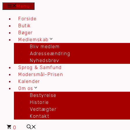
Hop
Menu
til
Forside
indhold
Butik
Bøger
Medlemskab
Bliv medlem
Adresseændring
Nyhedsbrev
Sprog & Samfund
Modersmål-Prisen
Kalender
Om os
Bestyrelse
Historie
Vedtægter
Kontakt
0