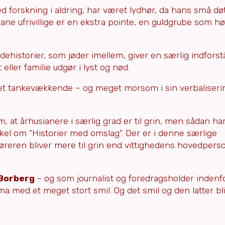
d forskning i aldring, har været lydhør, da hans små døt
tane ufrivillige er en ekstra pointe, en guldgrube som h
ehistorier, som jøder imellem, giver en særlig indfors
ller familie udgør i lyst og nød.
eget tankevækkende – og meget morsom i sin verbaliseri
, at århusianere i særlig grad er til grin, men sådan ha
ikel om ”Historier med omslag”. Der er i denne særlige
lhøreren bliver mere til grin end vittighedens hovedpers
 Borberg
– og som journalist og foredragsholder inden
 med et meget stort smil. Og det smil og den latter bli