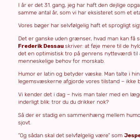
I år er det 31. gang, jeg har haft den dejlige op
samme antal år, som vi har eksisteret som et eta
Vores bøger har selvfølgelig haft et sprogligt sig
Det er ganske uden grænser, hvad man kan få sa
Frederik Dessau
skriver: at føje mere til de 
det en optimistisk tro på genrens nytteværdi til 
menneskelige behov for morskab.
Humor er latin og betyder væske. Man talte i h
legemsvæskerne afgjorde vores tilstand – ikke b
Vi kender det i dag – hvis man taler med en læ
inderligt blik: tror du du drikker nok?
Så der er stadig en sammenhæng mellem humor, 
sjovt.
”Og sådan skal det selvfølgelig være” som
Jespe