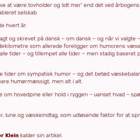
gave at være tovholder og lidt mer’ end det ved årbogens 
bleret selskab.
te hvert år.
gt og skrevet på dansk – om dansk – og når vi valgte 
hyldekilometre som allerede foreligger om humorens væse
alle tider – og tillempet alle tider – men stadig basere
ine tider om sympatisk humor – og det betød væskebala
are humørmæssigt, men alt i alt.
ge om hovedpine eller hold i ryggen – uanset hvad – sp
lune og væskeindtag, som udløsende faktor for at spr
r Klein
kalder sin artikel.