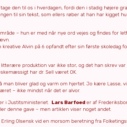
 tage den til os i hverdagen, fordi den i stadig højere gr
ningen til sin tekst, som ellers røber at han har kigget 
mråde – hun er med når nye ord vejes og findes for lett
nævn.
 kreative Alvin på 6 opfandt efter sin første skoledag fo
lls litterære produktion var ikke stor, og det han skrev var 
æskemæssigt har dr. Sell været OK.
å man bliver glad og varm om hjertet. Jo kære Lasse, vi
æret – ikke mindst når det er alvor.
 i Justitsministeriet.
Lars Barfoed
er af Frederiksbo
ller denne gave – men artiklen viser noget andet.
rling Olsensk vid en morsom beretning fra Folketings