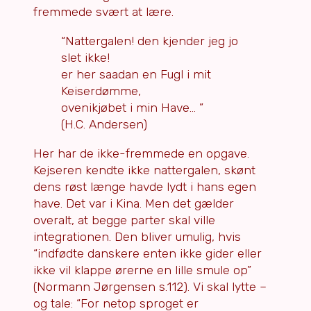
fremmede svært at lære.
“Nattergalen! den kjender jeg jo
slet ikke!
er her saadan en Fugl i mit
Keiserdømme,
ovenikjøbet i min Have… ”
(H.C. Andersen)
Her har de ikke-fremmede en opgave.
Kejseren kendte ikke nattergalen, skønt
dens røst længe havde lydt i hans egen
have. Det var i Kina. Men det gælder
overalt, at begge parter skal ville
integrationen. Den bliver umulig, hvis
“indfødte danskere enten ikke gider eller
ikke vil klappe ørerne en lille smule op”
(Normann Jørgensen s.112). Vi skal lytte –
og tale: “For netop sproget er