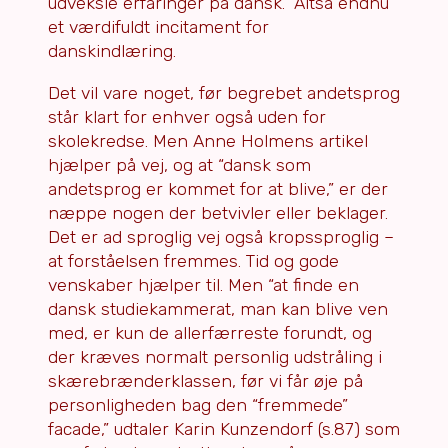
udveksle erfaringer på dansk.” Altså endnu
et værdifuldt incitament for
danskindlæring.
Det vil vare noget, før begrebet andetsprog
står klart for enhver også uden for
skolekredse. Men Anne Holmens artikel
hjælper på vej, og at “dansk som
andetsprog er kommet for at blive,” er der
næppe nogen der betvivler eller beklager.
Det er ad sproglig vej også kropssproglig –
at forståelsen fremmes. Tid og gode
venskaber hjælper til. Men “at finde en
dansk studiekammerat, man kan blive ven
med, er kun de allerfærreste forundt, og
der kræves normalt personlig udstråling i
skærebrænderklassen, før vi får øje på
personligheden bag den “fremmede”
facade,” udtaler Karin Kunzendorf (s.87) som