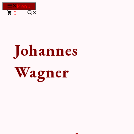
Hop
Menu
til
0
indhold
Johannes
Wagner