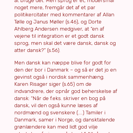
at bruge det. Men sprog er et, modersmål
noget mere, fremgår det af et par
politikercitater med kommentarer af Allan
Tølle og Janus Møller (s.46), og Dorte
Ahlberg Andersen medgiver, at “en af
vejene til integration er et godt dansk
sprog, men skal det være dansk, dansk og
atter dansk?” (s.56).
Men dansk kan næppe blive for godt for
den der bor i Danmark – og så er det jo en
gevinst også i nordisk sammenhæng.
Karen Risager siger (s.65) om de
indvandrere, der opnår god beherskelse af
dansk: “Når de f.eks. skriver en bog på
dansk, vil den også kunne læses af
nordmænd og svenskere (…..) Tamiler i
Danmark, samer i Norge, og dansktalende
grønlændere kan med lidt god vilje