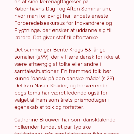
en af sine læreriagttagelser på
Københavns Dag- og Aften Seminarium,
hvor man for øvrigt har landets eneste
Forberedelseskursus for Indvandrere og
Flygtninge, der ønsker at uddanne sig til
lærere. Det giver stof til eftertanke.
Det samme gør Bente Krogs 83-årige
somalier (s.99), der vil lære dansk for ikke at
være afhængig af tolke eller andre i
samtalesituationer. En fremmed tolk bør
kunne “dansk på den danske måde” (s.29).
Det kan Naser Khader, og herværende
bogs tema har været ledende også for
valget af ham som årets prismodtager i
egenskab af tolk og forfatter.
Catherine Brouwer har som dansktalende
hollænder fundet et par typiske
forklaringer, når samtaleformen ikke svarer