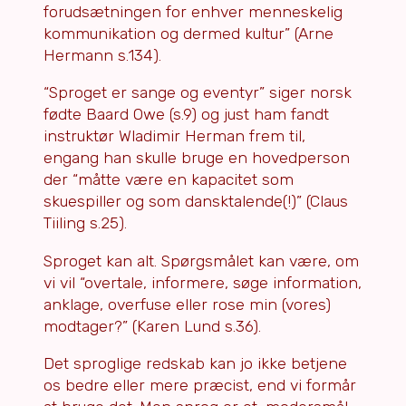
forudsætningen for enhver menneskelig
kommunikation og dermed kultur” (Arne
Hermann s.134).
“Sproget er sange og eventyr” siger norsk
fødte Baard Owe (s.9) og just ham fandt
instruktør Wladimir Herman frem til,
engang han skulle bruge en hovedperson
der “måtte være en kapacitet som
skuespiller og som dansktalende(!)” (Claus
Tiiling s.25).
Sproget kan alt. Spørgsmålet kan være, om
vi vil “overtale, informere, søge information,
anklage, overfuse eller rose min (vores)
modtager?” (Karen Lund s.36).
Det sproglige redskab kan jo ikke betjene
os bedre eller mere præcist, end vi formår