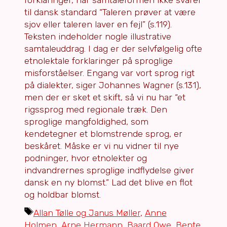
til dansk standard “Taleren prøver at være
sjov eller taleren laver en fejl” (s.119).
Teksten indeholder nogle illustrative
samtaleuddrag. I dag er der selvfølgelig ofte
etnolektale forklaringer på sproglige
misforståelser. Engang var vort sprog rigt
på dialekter, siger Johannes Wagner (s.131),
men der er sket et skift, så vi nu har “et
rigssprog med regionale træk. Den
sproglige mangfoldighed, som
kendetegner et blomstrende sprog, er
beskåret. Måske er vi nu vidner til nye
podninger, hvor etnolekter og
indvandrernes sproglige indflydelse giver
dansk en ny blomst.” Lad det blive en flot
og holdbar blomst.
Tags
Allan Tølle og Janus Møller
,
Anne
Holmen
,
Arne Hermann
,
Baard Owe
,
Bente