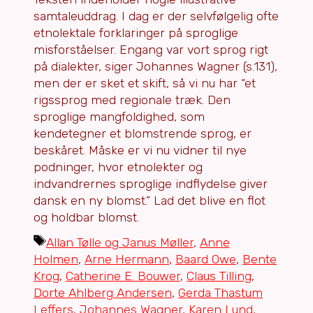
samtaleuddrag. I dag er der selvfølgelig ofte
etnolektale forklaringer på sproglige
misforståelser. Engang var vort sprog rigt
på dialekter, siger Johannes Wagner (s.131),
men der er sket et skift, så vi nu har “et
rigssprog med regionale træk. Den
sproglige mangfoldighed, som
kendetegner et blomstrende sprog, er
beskåret. Måske er vi nu vidner til nye
podninger, hvor etnolekter og
indvandrernes sproglige indflydelse giver
dansk en ny blomst.” Lad det blive en flot
og holdbar blomst.
Tags
Allan Tølle og Janus Møller
,
Anne
Holmen
,
Arne Hermann
,
Baard Owe
,
Bente
Krog
,
Catherine E. Bouwer
,
Claus Tilling
,
Dorte Ahlberg Andersen
,
Gerda Thastum
Leffers
,
Johannes Wagner
,
Karen Lund
,