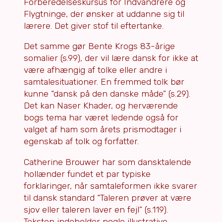
Forberedelseskursus for Indvandrere og
Flygtninge, der ønsker at uddanne sig til
lærere. Det giver stof til eftertanke.
Det samme gør Bente Krogs 83-årige
somalier (s.99), der vil lære dansk for ikke at
være afhængig af tolke eller andre i
samtalesituationer. En fremmed tolk bør
kunne “dansk på den danske måde” (s.29).
Det kan Naser Khader, og herværende
bogs tema har været ledende også for
valget af ham som årets prismodtager i
egenskab af tolk og forfatter.
Catherine Brouwer har som dansktalende
hollænder fundet et par typiske
forklaringer, når samtaleformen ikke svarer
til dansk standard “Taleren prøver at være
sjov eller taleren laver en fejl” (s.119).
Teksten indeholder nogle illustrative