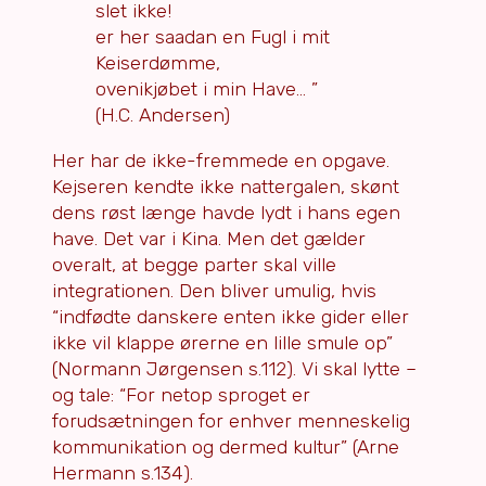
slet ikke!
er her saadan en Fugl i mit
Keiserdømme,
ovenikjøbet i min Have… ”
(H.C. Andersen)
Her har de ikke-fremmede en opgave.
Kejseren kendte ikke nattergalen, skønt
dens røst længe havde lydt i hans egen
have. Det var i Kina. Men det gælder
overalt, at begge parter skal ville
integrationen. Den bliver umulig, hvis
“indfødte danskere enten ikke gider eller
ikke vil klappe ørerne en lille smule op”
(Normann Jørgensen s.112). Vi skal lytte –
og tale: “For netop sproget er
forudsætningen for enhver menneskelig
kommunikation og dermed kultur” (Arne
Hermann s.134).