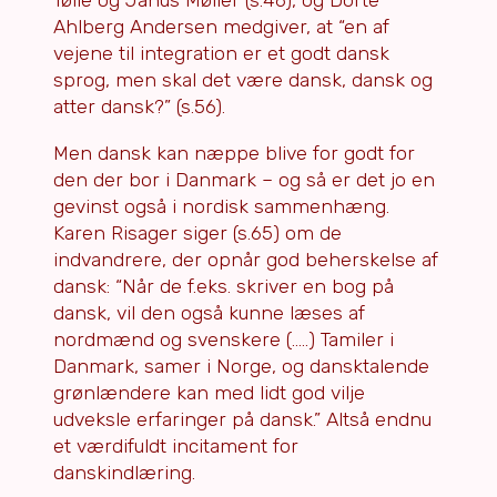
Tølle og Janus Møller (s.46), og Dorte
Ahlberg Andersen medgiver, at “en af
vejene til integration er et godt dansk
sprog, men skal det være dansk, dansk og
atter dansk?” (s.56).
Men dansk kan næppe blive for godt for
den der bor i Danmark – og så er det jo en
gevinst også i nordisk sammenhæng.
Karen Risager siger (s.65) om de
indvandrere, der opnår god beherskelse af
dansk: “Når de f.eks. skriver en bog på
dansk, vil den også kunne læses af
nordmænd og svenskere (…..) Tamiler i
Danmark, samer i Norge, og dansktalende
grønlændere kan med lidt god vilje
udveksle erfaringer på dansk.” Altså endnu
et værdifuldt incitament for
danskindlæring.