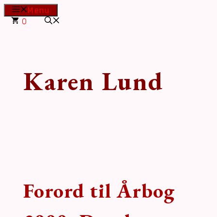
Hop
Menu
til
0
indhold
Karen Lund
Forord til Årbog