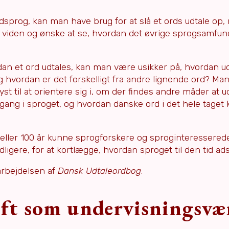
sprog, kan man have brug for at slå et ords udtale op
 viden og ønske at se, hvordan det øvrige sprogsamfun
dan et ord udtales, kan man være usikker på, hvordan ud
 og hvordan er det forskelligt fra andre lignende ord? Ma
t til at orientere sig i, om der findes andre måder at u
 gang i sproget, og hvordan danske ord i det hele taget
 eller 100 år kunne sprogforskere og sproginteressered
ligere, for at kortlægge, hvordan sproget til den tid adsk
arbejdelsen af
Dansk Udtaleordbog
.
ift som undervisningsvæ