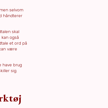
, men selvom
d håndterer
talen skal
n kan også
dtale et ord på
 kan være
e have brug
iller sig.
rktøj