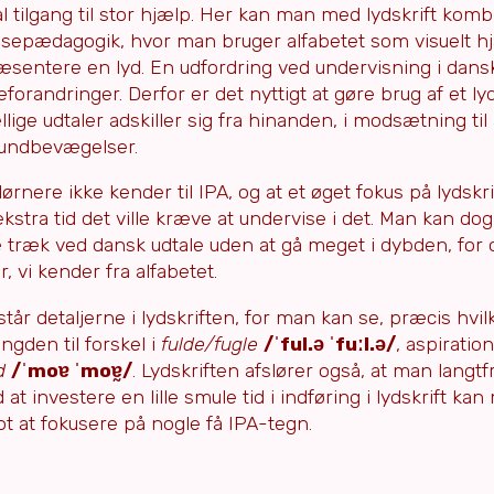
l tilgang til stor hjælp. Her kan man med lydskrift komb
læsepædagogik, hvor man bruger alfabetet som visuelt 
ræsentere en lyd. En udfordring ved undervisning i dansk 
eforandringer. Derfor er det nyttigt at gøre brug af et ly
ige udtaler adskiller sig fra hinanden, i modsætning til
 mundbevægelser.
nere ikke kender til IPA, og at et øget fokus på lydskrif
kstra tid det ville kræve at undervise i det. Man kan dog
k ved dansk udtale uden at gå meget i dybden, for 
, vi kender fra alfabetet.
r detaljerne i lydskriften, for man kan se, præcis hvil
ængden til forskel i
fulde/fugle
/ˈful.ə ˈfuːl.ə/
, aspiration
d
/ˈmoɐ ˈmoɐ̰/
. Lydskriften afslører også, at man langtf
d at investere en lille smule tid i indføring i lydskrift kan
t at fokusere på nogle få IPA-tegn.