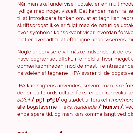
Når man skal undervise i udtale, er en multimoda
lydlige med noget visuelt. Det kender man fra 
til at introducere tanken om, at et tegn kan rep
skriftsproget ikke er fulgt med de naturlige udtal
hvor symboler konsekvent viser, hvordan forskell
blot er overladt til at efterligne underviserens
Nogle undervisere vil måske indvende, at deres lør
have begrænset effekt, i forhold til hvor meget e
opmærksomheden mod de mest fremtrædende træ
halvdelen af tegnene i IPA svarer til de bogstaver
IPA kan sagtens anvendes, selvom man ikke forstå
der er på to ords udtale, f.eks. er der kun vokall
bil/pil
/ˈpḭːl ˈpʰḭːl/
og stødet til forskel i
mor/mor
alle bogstaverne i f.eks.
hundrede
/ˈhun.ɐɤ/
. Ve
ende spare tid, og man kan komme langt ved blo