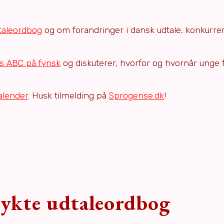
taleordbog
og om forandringer i dansk udtale, konkurre
es ABC på fynsk
og diskuterer, hvorfor og hvornår unge 
alender
. Husk tilmelding på
Sprogense.dk
!
rykte udtaleordbog