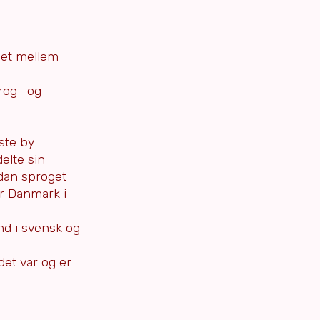
ldet mellem
rog- og
ste by.
delte sin
dan sproget
or Danmark i
ind i svensk og
det var og er