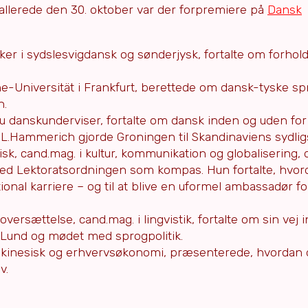
llerede den 30. oktober var der forpremiere på
Dansk
rsker i sydslesvigdansk og sønderjysk, fortalte om forho
e-Universität i Frankfurt, berettede om dansk-tyske sp
n.
nu danskunderviser, fortalte om dansk inden og uden for
.L.Hammerich gjorde Groningen til Skandinaviens sydlig
visk, cand.mag. i kultur, kommunikation og globalisering, 
med Lektoratsordningen som kompas. Hun fortalte, hvor
tional karriere – og til at blive en uformel ambassadør f
oversættelse, cand.mag. i lingvistik, fortalte om sin vej 
l Lund og mødet med sprogpolitik.
b, kinesisk og erhvervsøkonomi, præsenterede, hvordan 
v.