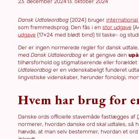
23. december 2024
13. oktober 2024
Dansk Udtaleordbog
(2024) bruger
international 
som fremmedsprog. Den fås i en
stor udgave
(A
udgave
(17×24 med blødt bind) til taske- og stud
Der er ingen normerede regler for dansk udtale,
med
Dansk Udtaleordbog
er at gengive den
upå
tilhørsforhold og stigmatiserende eller forældet 
Udtaleordbog
er en videnskabeligt funderet udta
lingvistiske videnskaber, herunder fonologi, mor
Hvem har brug for e
Danske ords officielle stavemåde fastlægges af
normerer, hvordan danske ord skal udtales, så
hævde, at man selv bestemmer, hvordan et ord sk
iblandt.