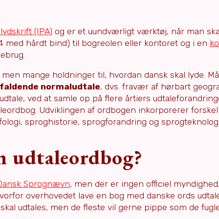
lydskrift (IPA)
og er et uundværligt værktøj, når man sk
4 med hårdt bind) til bogreolen eller kontoret og i en
k
iebrug.
 men mange holdninger til, hvordan dansk skal lyde. Må
faldende normaludtale
, dvs. fravær af hørbart geogra
udtale, ved at samle op på flere årtiers udtaleforandring
leordbog. Udviklingen af ordbogen inkorporerer forskel
fologi, sproghistorie, sprogforandring og sprogteknologi
n udtaleordbog?
Dansk Sprognævn
, men der er ingen officiel myndighe
 hvorfor overhovedet lave en bog med danske ords udta
al udtales, men de fleste vil gerne pippe som de fugle