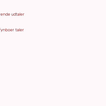
rende udtaler
fynboer taler