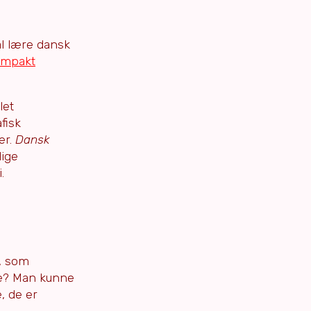
al lære dansk
ompakt
let
fisk
er.
Dansk
lige
.
d, som
le? Man kunne
, de er