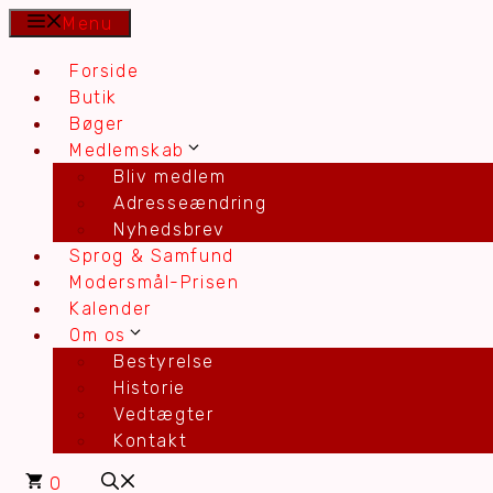
Hop
Menu
til
Forside
indhold
Butik
Bøger
Medlemskab
Bliv medlem
Adresseændring
Nyhedsbrev
Sprog & Samfund
Modersmål-Prisen
Kalender
Om os
Bestyrelse
Historie
Vedtægter
Kontakt
0