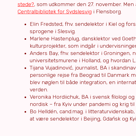
stede?
, som udkommer den 27. november. Men a
Centralbibliotek for Sydslesvig
i Flensborg.
Elin Fredsted, fhv. sendelektor i Kiel og fo
sprogene i Slesvig.
Marlene Hastenplug, dansklektor ved Goeth
kulturprojekter, som indgår i undervisninge
Anders Bay, fhv. sendelektor i Groningen, 
universitetsmurene i Holland, og hvordan L
Tijana Vujadinović, journalist, BA i skandina
personlige rejse fra Beograd til Danmark 
blev nøglen til både integration, en interna
verden.
Veronika Hordiichuk, BA i svensk filologi og 
nordisk – fra Kyiv under pandemi og krig ti
Bo Helldén, cand.mag. i litteraturvidenska
at være sendelektor i Beijing, Gdańsk og Kyi