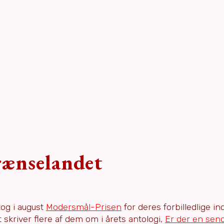
rænselandet
tog i august
Modersmål-Prisen
for deres forbilledlige in
 skriver flere af dem om i årets antologi,
Er der en sende