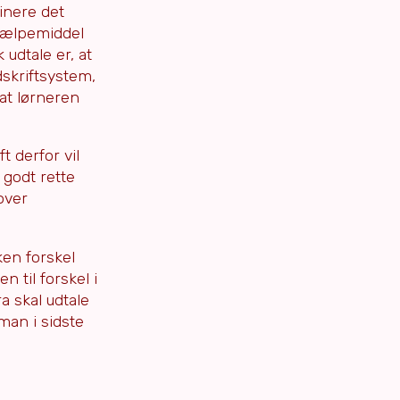
inere det
hjælpemiddel
udtale er, at
dskriftsystem,
 at lørneren
t derfor vil
 godt rette
over
ken forskel
en til forskel i
ra skal udtale
 man i sidste