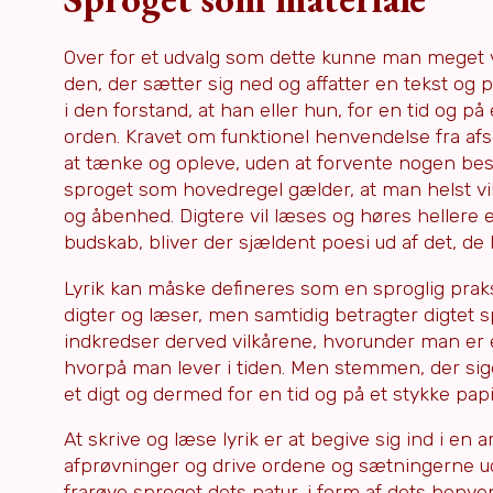
Over for et udvalg som dette kunne man meget vel
den, der sætter sig ned og affatter en tekst og 
i den forstand, at han eller hun, for en tid og 
orden. Kravet om funktionel henvendelse fra afse
at tænke og opleve, uden at forvente nogen bes
sproget som hovedregel gælder, at man helst vil 
og åbenhed. Digtere vil læses og høres hellere en
budskab, bliver der sjældent poesi ud af det, de
Lyrik kan måske defineres som en sproglig praksi
digter og læser, men samtidig betragter digtet spr
indkredser derved vilkårene, hvorunder man er 
hvorpå man lever i tiden. Men stemmen, der sige
et digt og dermed for en tid og på et stykke papir
At skrive og læse lyrik er at begive sig ind i en
afprøvninger og drive ordene og sætningerne ud t
frarøve sproget dets natur, i form af dets henve