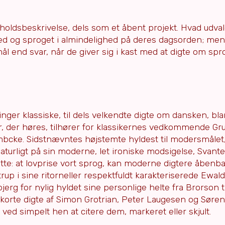
dholdsbeskrivelse, dels som et åbent projekt. Hvad udval
hed og sproget i almindelighed på deres dagsorden; me
ål end svar, når de giver sig i kast med at digte om spr
ringer klassiske, til dels velkendte digte om dansken, b
, der høres, tilhører for klassikernes vedkommende Gru
mbcke. Sidstnævntes højstemte hyldest til modersmålet,
turligt på sin moderne, let ironiske modsigelse, Svant
dette: at lovprise vort sprog, kan moderne digtere åbenb
p i sine ritorneller respektfuldt karakteriserede Ewald
erg for nylig hyldet sine personlige helte fra Brorson t
rte digte af Simon Grotrian, Peter Laugesen og Søren 
ed simpelt hen at citere dem, markeret eller skjult.