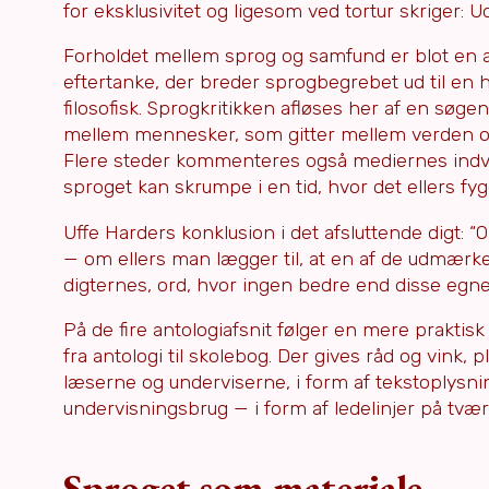
for eksklusivitet og ligesom ved tortur skriger: 
Forholdet mellem sprog og samfund er blot en af d
eftertanke, der breder sprogbegrebet ud til en h
filosofisk. Sprogkritikken afløses her af en sø
mellem mennesker, som gitter mellem verden og 
Flere steder kommenteres også mediernes indvir
sproget kan skrumpe i en tid, hvor det ellers f
Uffe Harders konklusion i det afsluttende digt: “O
— om ellers man lægger til, at en af de udmærke
digternes, ord, hvor ingen bedre end disse egner
På de fire antologiafsnit følger en mere praktisk
fra antologi til skolebog. Der gives råd og vink,
læserne og underviserne, i form af tekstoplysnin
undervisningsbrug — i form af ledelinjer på tværs
Sproget som materiale