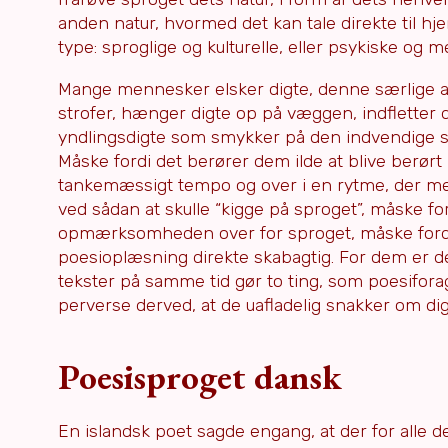
anden natur, hvormed det kan tale direkte til h
type: sproglige og kulturelle, eller psykiske og m
Mange mennesker elsker digte, denne særlige afa
strofer, hænger digte op på væggen, indfletter 
yndlingsdigte som smykker på den indvendige si
Måske fordi det berører dem ilde at blive berørt i
tankemæssigt tempo og over i en rytme, der mere
ved sådan at skulle “kigge på sproget”, måske fo
opmærksomheden over for sproget, måske fordi d
poesioplæsning direkte skabagtig. For dem er 
tekster på samme tid gør to ting, som poesiforag
perverse derved, at de uafladelig snakker om digt
Poesisproget dansk
En islandsk poet sagde engang, at der for alle 