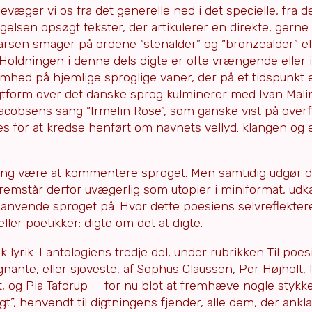
evæger vi os fra det generelle ned i det specielle, fra d
lgelsen opsøgt tekster, der artikulerer en direkte, gerne
arsen smager på ordene “stenalder” og “bronzealder” ell
oldningen i denne dels digte er ofte vrængende eller i
d på hjemlige sproglige vaner, der på et tidspunkt er
 digtform over det danske sprog kulminerer med Ivan Mal
. Jacobsens sang “Irmelin Rose”, som ganske vist på over
for at kredse henført om navnets vellyd: klangen og e
omfang være at kommentere sproget. Men samtidig udgør d
emstår derfor uvægerlig som utopier i miniformat, udkas
g anvende sproget på. Hvor dette poesiens selvreflekte
ller poetikker: digte om det at digte.
yrik. I antologiens tredje del, under rubrikken Til poes
ante, eller sjoveste, af Sophus Claussen, Per Højholt, 
og Pia Tafdrup — for nu blot at fremhæve nogle stykker
t”, henvendt til digtningens fjender, alle dem, der ank