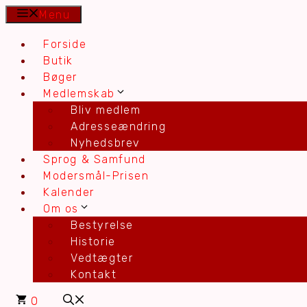
Hop
Menu
til
Forside
indhold
Butik
Bøger
Medlemskab
Bliv medlem
Adresseændring
Nyhedsbrev
Sprog & Samfund
Modersmål-Prisen
Kalender
Om os
Bestyrelse
Historie
Vedtægter
Kontakt
0