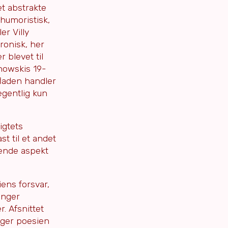
et abstrakte
 humoristisk,
er Villy
ronisk, her
 blevet til
inowskis 19-
fladen handler
gentlig kun
igtets
t til et andet
rende aspekt
iens forsvar,
Inger
. Afsnittet
lager poesien