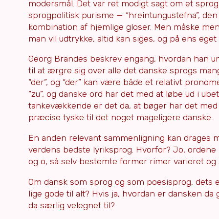
modersmål. Det var ret modigt sagt om et spro
sprogpolitisk purisme — “hreintungustefna”, de
kombination af hjemlige gloser. Men måske mente
man vil udtrykke, altid kan siges, og på ens ege
Georg Brandes beskrev engang, hvordan han und
til at ærgre sig over alle det danske sprogs man
“der”, og “der” kan være både et relativt pronomen
“zu”, og danske ord har det med at løbe ud i ube
tankevækkende er det da, at bøger har det med 
præcise tyske til det noget mageligere danske.
En anden relevant sammenligning kan drages me
verdens bedste lyriksprog. Hvorfor? Jo, ordene k
og o, så selv bestemte former rimer varieret og
Om dansk som sprog og som poesisprog, dets eg
lige gode til alt? Hvis ja, hvordan er dansken da
da særlig velegnet til?