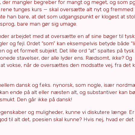
g, der mangler begreber for mangt og meget, og som pg
n rene tunges kurs — skal oversætte alt nyt og fremmed
 han bare, at det som udgangspunkt er klogest at stole
t sprog, bare man gør sig umage.
er arbejdet med at oversætte en af sine bøger til tys
gler og fejl. Ordet “som” kan eksempelvis betyde både “
 og et formelt subjekt. Det lille ord “at” spaltes på tysk 
tonede stavelser, der alle lyder ens. Rædsomt, ikke? Og
at vokse, når de oversættes den modsatte vej, fra det 
llem dansk og f.eks. nynorsk, som nogle, især nordmæ
an ende på alt eller næsten alt, og substantiver kan bø
 smukt. Den går ikke på dansk!
enskaber og muligheder, kunne vi diskutere længe. Er 
 god til alt det, poesien skal kunne? Hvis nej, hvad er d