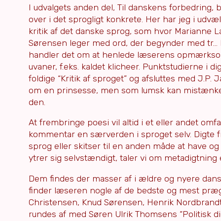
I udvalgets anden del, Til danskens forbedring, b
over i det sprogligt konkrete. Her har jeg i udvæ
kritik af det danske sprog, som hvor Marianne L
Sørensen leger med ord, der begynder med tr… H
handler det om at henlede læserens opmærksomhe
uvaner, f.eks. kaldet klicheer. Punktstudierne i
foldige “Kritik af sproget” og afsluttes med J.P
om en prinsesse, men som lumsk kan mistænkes 
den.
At frembringe poesi vil altid i et eller andet 
kommentar en særverden i sproget selv. Digte fr
sprog eller skitser til en anden måde at have o
ytrer sig selvstændigt, taler vi om metadigtning e
Dem findes der masser af i ældre og nyere dansk l
finder læseren nogle af de bedste og mest prægn
Christensen, Knud Sørensen, Henrik Nordbrandt, 
rundes af med Søren Ulrik Thomsens “Politisk dig