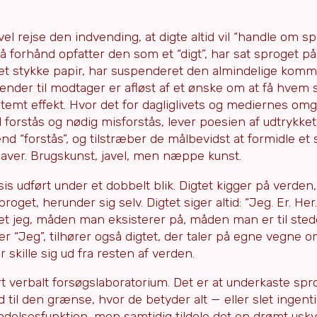
 rejse den indvending, at digte altid vil “handle om sp
på forhånd opfatter den som et “digt”, har sat sproget 
på et stykke papir, har suspenderet den almindelige komm
nder til modtager er afløst af et ønske om at få hvem s
temt effekt. Hvor det for dagliglivets og mediernes o
forstås og nødig misforstås, lever poesien af udtrykket
d “forstås”, og tilstræber de målbevidst at formidle et 
 laver. Brugskunst, javel, men næppe kunst.
s udført under et dobbelt blik. Digtet kigger på verden
oget, herunder sig selv. Digtet siger altid: “Jeg. Er. Her.
et jeg, måden man eksisterer på, måden man er til ste
r “Jeg”, tilhører også digtet, der taler på egne vegne 
 skille sig ud fra resten af verden.
 art verbalt forsøgslaboratorium. Det er at underkaste spr
il den grænse, hvor de betyder alt — eller slet ingenti
ndelsesfunktion, men samtidig tildele det en drømt uskyl