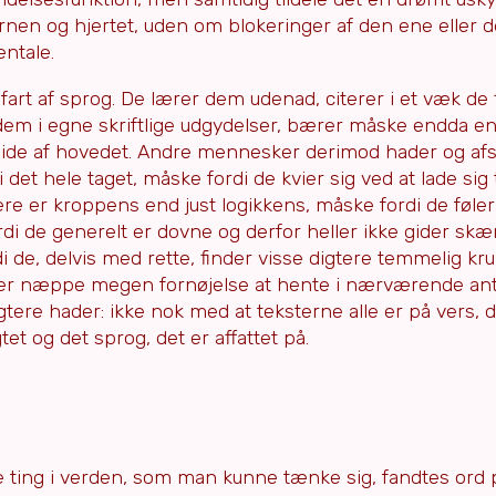
jernen og hjertet, uden om blokeringer af den ene eller
entale.
rt af sprog. De lærer dem udenad, citerer i et væk de f
dem i egne skriftlige udgydelser, bærer måske endda en
de af hovedet. Andre mennesker derimod hader og afsky
 det hele taget, måske fordi de kvier sig ved at lade sig 
 er kroppens end just logikkens, måske fordi de føler 
rdi de generelt er dovne og derfor heller ikke gider sk
e, delvis med rette, finder visse digtere temmelig kr
der næppe megen fornøjelse at hente i nærværende anto
tere hader: ikke nok med at teksterne alle er på vers, 
et og det sprog, det er affattet på.
de ting i verden, som man kunne tænke sig, fandtes ord