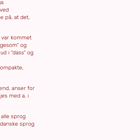
a.
 ved
 på, at det,
k var kommet
ligesom” og
ud i “dass” og
kompakte,
nd, anser for
jes med a, i
alle sprog
et danske sprog