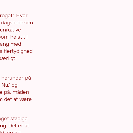
roget”. Hver
på dagsordenen
unikative
om helst til
mgang med
s flertydighed
særligt
, herunder på
 Nu.” og
de på, måden
om det at være
oget stadige
ng. Det er at
d, en art