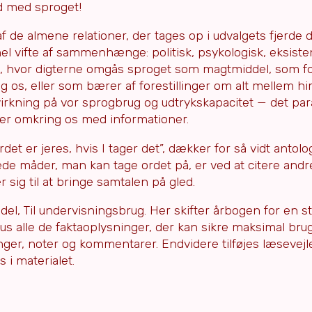
Ud med sproget!
e almene relationer, der tages op i udvalgets fjerde del
el vifte af sammenhænge: politisk, psykologisk, eksisten
gen, hvor digterne omgås sproget som magtmiddel, som f
os, eller som bærer af forestillinger om alt mellem hi
kning på vor sprogbrug og udtrykskapacitet — det par
yger omkring os med informationer.
rdet er jeres, hvis I tager det”, dækker for så vidt antol
de måder, man kan tage ordet på, er ved at citere andre
 sig til at bringe samtalen på gled.
 del, Til undervisningsbrug. Her skifter årbogen for en s
 plus alle de faktaoplysninger, der kan sikre maksimal bru
ger, noter og kommentarer. Endvidere tilføjes læsevejle
 i materialet.