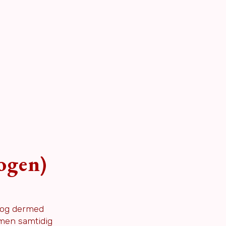
ogen)
 og dermed
 men samtidig