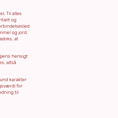
, Til alles
tielt og
orbindelsesled
mmel og jord.
adoks, at
ogiens hensigt
s, altså
tund karakter
gsværdi for
dning til