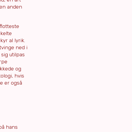
 den anden
lotteste
kelte
r al lyrik.
tvinge ned i
sig utilpas
ærpe
ukkede og
logi, hvis
de er også
 på hans