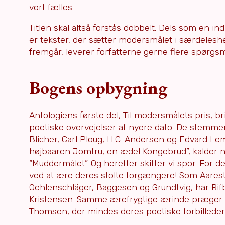
vort fælles.
Titlen skal altså forstås dobbelt. Dels som en in
er tekster, der sætter modersmålet i særdeles
fremgår, leverer forfatterne gerne flere spørgsm
Bogens opbygning
Antologiens første del, Til modersmålets pris, b
poetiske overvejelser af nyere dato. De stemmer
Blicher, Carl Ploug, H.C. Andersen og Edvard Le
højbaaren Jomfru, en ædel Kongebrud”, kalder na
“Muddermålet”. Og herefter skifter vi spor. For 
ved at ære deres stolte forgængere! Som Aarestru
Oehlenschläger, Baggesen og Grundtvig, har Rifbj
Kristensen. Samme ærefrygtige ærinde præger ko
Thomsen, der mindes deres poetiske forbilleder v