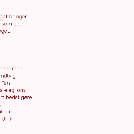
get bringer,
n som det
oget.
landet med
ndtvig,
 “en
es elegi om
art bedst gøre
,
il Tom
Ulrik