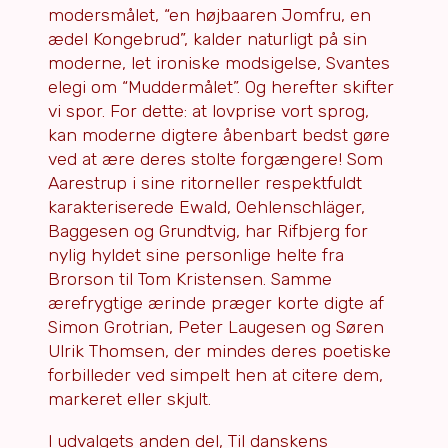
modersmålet, “en højbaaren Jomfru, en
ædel Kongebrud”, kalder naturligt på sin
moderne, let ironiske modsigelse, Svantes
elegi om “Muddermålet”. Og herefter skifter
vi spor. For dette: at lovprise vort sprog,
kan moderne digtere åbenbart bedst gøre
ved at ære deres stolte forgængere! Som
Aarestrup i sine ritorneller respektfuldt
karakteriserede Ewald, Oehlenschläger,
Baggesen og Grundtvig, har Rifbjerg for
nylig hyldet sine personlige helte fra
Brorson til Tom Kristensen. Samme
ærefrygtige ærinde præger korte digte af
Simon Grotrian, Peter Laugesen og Søren
Ulrik Thomsen, der mindes deres poetiske
forbilleder ved simpelt hen at citere dem,
markeret eller skjult.
I udvalgets anden del, Til danskens