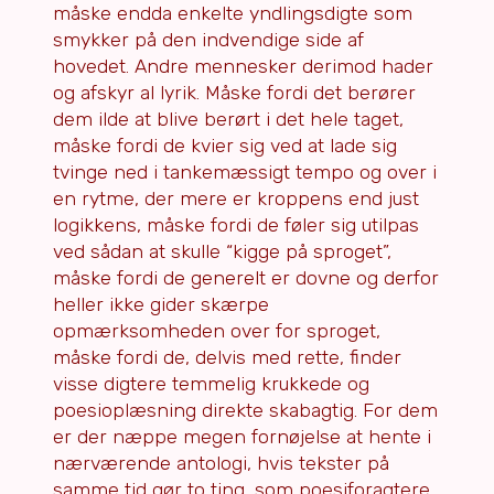
måske endda enkelte yndlingsdigte som
smykker på den indvendige side af
hovedet. Andre mennesker derimod hader
og afskyr al lyrik. Måske fordi det berører
dem ilde at blive berørt i det hele taget,
måske fordi de kvier sig ved at lade sig
tvinge ned i tankemæssigt tempo og over i
en rytme, der mere er kroppens end just
logikkens, måske fordi de føler sig utilpas
ved sådan at skulle “kigge på sproget”,
måske fordi de generelt er dovne og derfor
heller ikke gider skærpe
opmærksomheden over for sproget,
måske fordi de, delvis med rette, finder
visse digtere temmelig krukkede og
poesioplæsning direkte skabagtig. For dem
er der næppe megen fornøjelse at hente i
nærværende antologi, hvis tekster på
samme tid gør to ting, som poesiforagtere