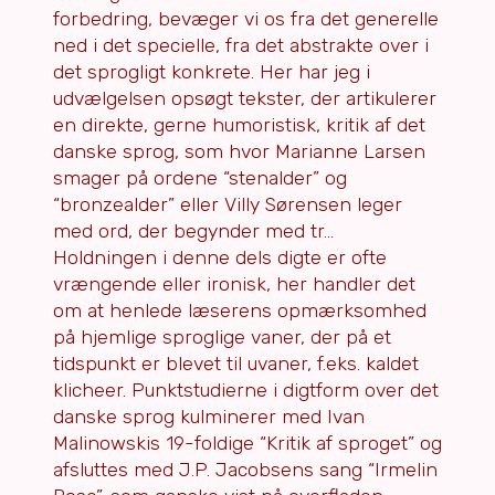
forbedring, bevæger vi os fra det generelle
ned i det specielle, fra det abstrakte over i
det sprogligt konkrete. Her har jeg i
udvælgelsen opsøgt tekster, der artikulerer
en direkte, gerne humoristisk, kritik af det
danske sprog, som hvor Marianne Larsen
smager på ordene “stenalder” og
“bronzealder” eller Villy Sørensen leger
med ord, der begynder med tr…
Holdningen i denne dels digte er ofte
vrængende eller ironisk, her handler det
om at henlede læserens opmærksomhed
på hjemlige sproglige vaner, der på et
tidspunkt er blevet til uvaner, f.eks. kaldet
klicheer. Punktstudierne i digtform over det
danske sprog kulminerer med Ivan
Malinowskis 19-foldige “Kritik af sproget” og
afsluttes med J.P. Jacobsens sang “Irmelin