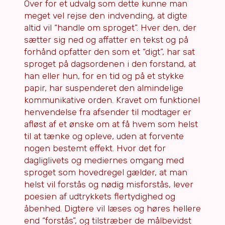
Over for et udvalg som dette kunne man
meget vel rejse den indvending, at digte
altid vil “handle om sproget”. Hver den, der
sætter sig ned og affatter en tekst og på
forhånd opfatter den som et “digt”, har sat
sproget på dagsordenen i den forstand, at
han eller hun, for en tid og på et stykke
papir, har suspenderet den almindelige
kommunikative orden. Kravet om funktionel
henvendelse fra afsender til modtager er
afløst af et ønske om at få hvem som helst
til at tænke og opleve, uden at forvente
nogen bestemt effekt. Hvor det for
dagliglivets og mediernes omgang med
sproget som hovedregel gælder, at man
helst vil forstås og nødig misforstås, lever
poesien af udtrykkets flertydighed og
åbenhed. Digtere vil læses og høres hellere
end “forstås”, og tilstræber de målbevidst