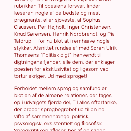
rubrikken Til poesiens forsvar, finder
læseren nogle af de bedste og mest
prægnante, eller sjoveste, af Sophus
Claussen, Per Højholt, Inger Christensen,
Knud Sørensen, Henrik Nordbrandt, og Pia
Tafdrup — for nu blot at fremhæve nogle
stykker. Afsnittet rundes af med Søren Ulrik
Thomsens “Politisk digt”, henvendt til
digtningens fjender, alle dem, der anklager
poesien for eksklusivitet og ligesom ved
tortur skriger: Ud med sproget!
Forholdet mellem sprog og samfund er
blot en af de almene relationer, der tages
op i udvalgets fjerde del, Til alles eftertanke,
der breder sprogbegrebet ud til en hel
vifte af sammenhænge: politisk,
psykologisk, eksistentielt og filosofisk.
Sprogkritikken afløses her af en søgen,