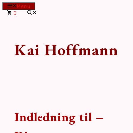
Hop
Menu
til
0
indhold
Kai Hoffmann
Indledning til –