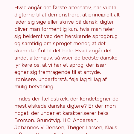
Hvad angår det første alternativ, har vi bl.a.
digterne til at demonstrere, at principielt alt
lader sig sige eller skrive på dansk; digter
bliver man formentlig kun, hvis man føler
sig beklemt ved den herskende sprogbrug
og samtidig om sproget mener, at det
skam dur fint til det hele. Hvad angår det
andet alternativ, så viser de bedste danske
lyrikere os, at vi har et sprog, der især
egner sig fremragende til at antyde,
ironisere, underforstå, føje lag til lag af
mulig betydning.
Findes der fællestræk, der kendetegner de
mest elskede danske digtere? Er der mon
noget, der under et karakteriserer f.eks.
Brorson, Grundtvig, H.C. Andersen,
Johannes V. Jensen, Thøger Larsen, Klaus