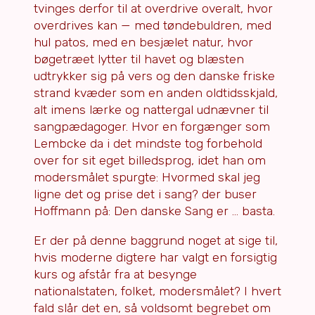
tvinges derfor til at overdrive overalt, hvor
overdrives kan — med tøndebuldren, med
hul patos, med en besjælet natur, hvor
bøgetræet lytter til havet og blæsten
udtrykker sig på vers og den danske friske
strand kvæder som en anden oldtidsskjald,
alt imens lærke og nattergal udnævner til
sangpædagoger. Hvor en forgænger som
Lembcke da i det mindste tog forbehold
over for sit eget billedsprog, idet han om
modersmålet spurgte: Hvormed skal jeg
ligne det og prise det i sang? der buser
Hoffmann på: Den danske Sang er … basta.
Er der på denne baggrund noget at sige til,
hvis moderne digtere har valgt en forsigtig
kurs og afstår fra at besynge
nationalstaten, folket, modersmålet? I hvert
fald slår det en, så voldsomt begrebet om