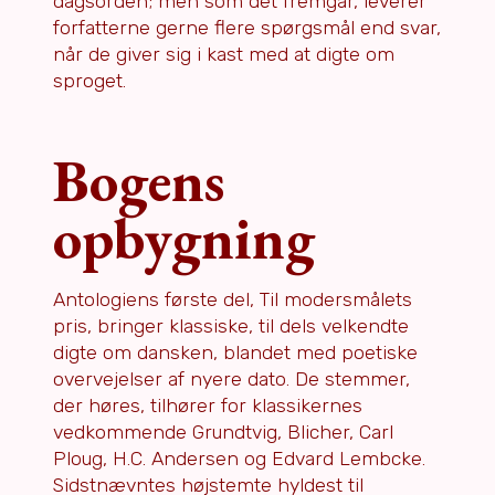
dagsorden; men som det fremgår, leverer
forfatterne gerne flere spørgsmål end svar,
når de giver sig i kast med at digte om
sproget.
Bogens
opbygning
Antologiens første del, Til modersmålets
pris, bringer klassiske, til dels velkendte
digte om dansken, blandet med poetiske
overvejelser af nyere dato. De stemmer,
der høres, tilhører for klassikernes
vedkommende Grundtvig, Blicher, Carl
Ploug, H.C. Andersen og Edvard Lembcke.
Sidstnævntes højstemte hyldest til