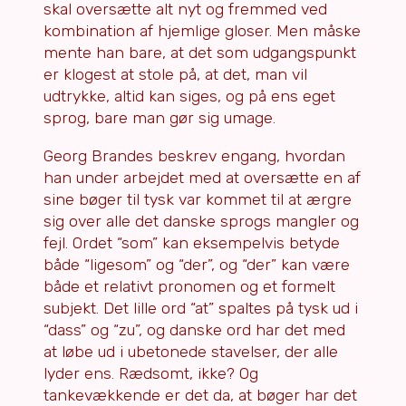
skal oversætte alt nyt og fremmed ved
kombination af hjemlige gloser. Men måske
mente han bare, at det som udgangspunkt
er klogest at stole på, at det, man vil
udtrykke, altid kan siges, og på ens eget
sprog, bare man gør sig umage.
Georg Brandes beskrev engang, hvordan
han under arbejdet med at oversætte en af
sine bøger til tysk var kommet til at ærgre
sig over alle det danske sprogs mangler og
fejl. Ordet “som” kan eksempelvis betyde
både “ligesom” og “der”, og “der” kan være
både et relativt pronomen og et formelt
subjekt. Det lille ord “at” spaltes på tysk ud i
“dass” og “zu”, og danske ord har det med
at løbe ud i ubetonede stavelser, der alle
lyder ens. Rædsomt, ikke? Og
tankevækkende er det da, at bøger har det