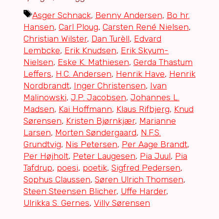
Tags
Asger Schnack
,
Benny Andersen
,
Bo hr.
Hansen
,
Carl Ploug
,
Carsten René Nielsen
,
Christian Wilster
,
Dan Turèll
,
Edvard
Lembcke
,
Erik Knudsen
,
Erik Skyum-
Nielsen
,
Eske K. Mathiesen
,
Gerda Thastum
Leffers
,
H.C. Andersen
,
Henrik Have
,
Henrik
Nordbrandt
,
Inger Christensen
,
Ivan
Malinowski
,
J.P. Jacobsen
,
Johannes L.
Madsen
,
Kai Hoffmann
,
Klaus Rifbjerg
,
Knud
Sørensen
,
Kristen Bjørnkjær
,
Marianne
Larsen
,
Morten Søndergaard
,
N.F.S.
Grundtvig
,
Nis Petersen
,
Per Aage Brandt
,
Per Højholt
,
Peter Laugesen
,
Pia Juul
,
Pia
Tafdrup
,
poesi
,
poetik
,
Sigfred Pedersen
,
Sophus Claussen
,
Søren Ulrich Thomsen
,
Steen Steensen Blicher
,
Uffe Harder
,
Ulrikka S. Gernes
,
Villy Sørensen