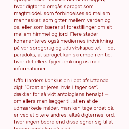
hvor digterne omgås sproget som
magtmiddel, som forbindelsesled mellem
mennesker, som gitter mellem verden og
os, eller som bærer af forestillinger om alt
mellem himmel og jord. Flere steder
kommenteres også mediernes indvirkning
på vor sprogbrug og udtrykskapacitet — det
paradoks, at sproget kan skrumpe i en tid,
hvor det ellers fyger omkring os med
informationer.
Uffe Harders konklusion i det afsluttende
digt: “Ordet er jeres, hvis I tager det”,
dækker for så vidt antologiens hensigt —
om ellers man lægger til, at en af de
udmærkede måder, man kan tage ordet på,
er ved at citere andres, altså digternes, ord,
hvor ingen bedre end disse egner sig til at
bringe samtalen på gled.