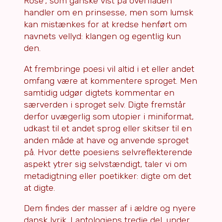
Rose”, som ganske vist på overfladen
handler om en prinsesse, men som lumsk
kan mistænkes for at kredse henført om
navnets vellyd: klangen og egentlig kun
den.
At frembringe poesi vil altid i et eller andet
omfang være at kommentere sproget. Men
samtidig udgør digtets kommentar en
særverden i sproget selv. Digte fremstår
derfor uvægerlig som utopier i miniformat,
udkast til et andet sprog eller skitser til en
anden måde at have og anvende sproget
på. Hvor dette poesiens selvreflekterende
aspekt ytrer sig selvstændigt, taler vi om
metadigtning eller poetikker: digte om det
at digte.
Dem findes der masser af i ældre og nyere
dansk lyrik. I antologiens tredje del, under