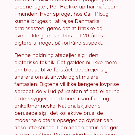
ordene lugter, Per Hækkerup har haft dem
i munden. Hvor sproget hos Carl Ploug
kunne bruges til at rejse Danmarks
grænsesten, gøres det at trække og
overholde grænser hos det 20. årh.s
digtere til noget på forhånd suspekt.
Denne holdning afspejler sig i den
digteriske teknik. Det gælder nu ikke mere
om blot at blive forstået, det drejer sig
snarere om at antyde og stimulere
fantasien. Digtene vil ikke længere lovprise
sproget, de vil ud på kanten af det, eller ind
til de skygger, det danner i samfund og
enkeltmenneske. Nationalskjaldene
berusede sig i det kollektive brus, de
moderne digtere opsøger og dyrker den
absolutte stilhed. Den anden natur, der gør
lydhør og åben. Denne udvikling kan man