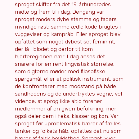
sproget skifter fra det 19. århundredes
midte og frem til i dag. Dengang var
sproget moders dybe stemme og faders
myndige røst; samme ædle kode brugtes i
vuggeviser og kampråb. Eller sproget blev
opfattet som noget dybest set feminint,
der lå i blodet og derfor tit kom
hjerteregionen nær. I dag anses det
snarere for en rent lingvistisk størrelse,
som digterne møder med filosofiske
spørgsmål, eller et politisk instrument, som
de konfronterer med modstand på både
sandhedens og de undertryktes vegne, vel
vidende, at sprog ikke altid forener
medlemmer af en given befolkning, men
også deler dem i f.eks. klasser og køn. Var
sproget før uproblematisk bærer af fælles
tanker og folkets håb, opfattes det nu som
bærer af falsk bevidsthed: Sproget lyver,