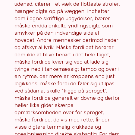
udenad, citerer i et væk de flotteste strofer,
hænger digte op på væggen, indfletter
dem i egne skriftlige udgydelser, bærer
måske endda enkelte yndlingsdigte som
smykker på den indvendige side af
hovedet. Andre mennesker derimod hader
og afskyr al lyrik. Måske fordi det berører
dem ilde at blive berørt i det hele taget,
måske fordi de kvier sig ved at lade sig
tvinge ned i tankemæssigt tempo og over i
en rytme, der mere er kroppens end just
logikkens, måske fordi de føler sig utilpas
ved sådan at skulle “kigge på sproget”,
måske fordi de generelt er dovne og derfor
heller ikke gider skærpe
opmærksomheden over for sproget,
måske fordi de, delvis med rette, finder
visse digtere temmelig krukkede og
poesioplæsning direkte skabagtig. For dem