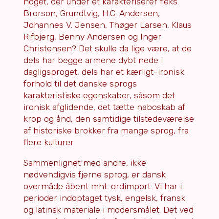
noget, der under et karakteriserer f.eks.
Brorson, Grundtvig, H.C. Andersen,
Johannes V. Jensen, Thøger Larsen, Klaus
Rifbjerg, Benny Andersen og Inger
Christensen? Det skulle da lige være, at de
dels har begge armene dybt nede i
dagligsproget, dels har et kærligt-ironisk
forhold til det danske sprogs
karakteristiske egenskaber, såsom det
ironisk afglidende, det tætte naboskab af
krop og ånd, den samtidige tilstedeværelse
af historiske brokker fra mange sprog, fra
flere kulturer.
Sammenlignet med andre, ikke
nødvendigvis fjerne sprog, er dansk
overmåde åbent mht. ordimport. Vi har i
perioder indoptaget tysk, engelsk, fransk
og latinsk materiale i modersmålet. Det ved