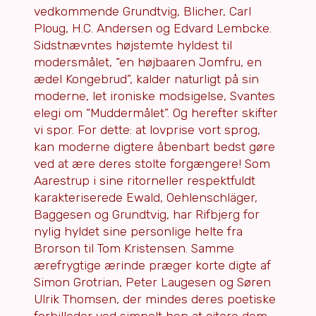
vedkommende Grundtvig, Blicher, Carl
Ploug, H.C. Andersen og Edvard Lembcke.
Sidstnævntes højstemte hyldest til
modersmålet, “en højbaaren Jomfru, en
ædel Kongebrud”, kalder naturligt på sin
moderne, let ironiske modsigelse, Svantes
elegi om “Muddermålet”. Og herefter skifter
vi spor. For dette: at lovprise vort sprog,
kan moderne digtere åbenbart bedst gøre
ved at ære deres stolte forgængere! Som
Aarestrup i sine ritorneller respektfuldt
karakteriserede Ewald, Oehlenschläger,
Baggesen og Grundtvig, har Rifbjerg for
nylig hyldet sine personlige helte fra
Brorson til Tom Kristensen. Samme
ærefrygtige ærinde præger korte digte af
Simon Grotrian, Peter Laugesen og Søren
Ulrik Thomsen, der mindes deres poetiske