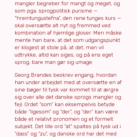
mangler begreber for mangt og meget, og
som pga. sprogpolitisk purisme —
“hreintungustefna”, den rene tunges kurs —
skal oversætte alt nyt og fremmed ved
kombination af hjemlige gloser. Men måske
mente han bare, at det som udgangspunkt
er klogest at stole på, at det, man vil
udtrykke, altid kan siges, og på ens eget
sprog, bare man gør sig umage.
Georg Brandes beskrev engang, hvordan
han under arbejdet med at oversætte en af
sine bøger til tysk var kommet til at ærgre
sig over alle det danske sprogs mangler og
fejl. Ordet “som” kan eksempelvis betyde
både “ligesom” og “der”, og “der” kan være
både et relativt pronomen og et formelt
subjekt. Det lille ord “at” spaltes på tysk ud i
“dass” og “zu”, og danske ord har det med