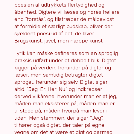
poesien af udtrykkets flertydighed og
åbenhed. Digtere vil læses og høres hellere
end “forstås”, og tilstræber de målbevidst
at formidle et særligt budskab, bliver der
sjældent poesi ud af det, de laver.
Brugskunst, javel, men næppe kunst.
Lyrik kan måske defineres som en sproglig
praksis udført under et dobbelt blik. Digtet
kigger på verden, herunder på digter og
læser, men samtidig betragter digtet
sproget, herunder sig selv. Digtet siger
altid: “Jeg. Er. Her. Nu.” og indkredser
derved vilkårene, hvorunder man er et jeg,
måden man eksisterer på, måden man er
til stede på, måden hvorpå man lever i
tiden. Men stemmen, der siger “Jeg”,
tilhører også digtet, der taler på egne
vegne om det at være et digt og dermed