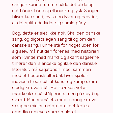
sangen kunne rumme både det blide og
det hårde, både sjællandsk og jysk. Sangen
bliver kun sand, hvis den lyver og hævder,
at det splittede lader sig samle påny.
Dog, dette er slet ikke nok. Skal den danske
sang, og digtets egen sang til og om den
danske sang, kunne stå for noget uden for
sig selv, må nutiden forenes med historien
som kvinde med mand. Og skønt sagaerne
tilhører den islandske og ikke den danske
litteratur, må sagatonen med, sammen
med et hedensk alterbål, hvor sjælen
indvies i troen på, at kunst og kamp skam
stadig kræver stål. Her tænkes vel at
mærke ikke på stålpenne, men på spyd og
sværd. Modersmålets mobilisering kræver
skrappe midler, netop fordi det fælles
grundlag opleves som smuldret.