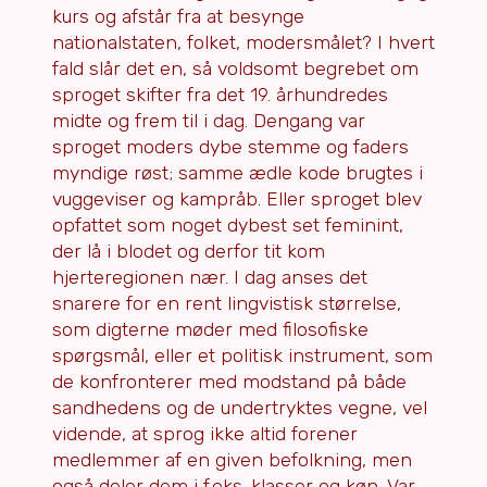
kurs og afstår fra at besynge
nationalstaten, folket, modersmålet? I hvert
fald slår det en, så voldsomt begrebet om
sproget skifter fra det 19. århundredes
midte og frem til i dag. Dengang var
sproget moders dybe stemme og faders
myndige røst; samme ædle kode brugtes i
vuggeviser og kampråb. Eller sproget blev
opfattet som noget dybest set feminint,
der lå i blodet og derfor tit kom
hjerteregionen nær. I dag anses det
snarere for en rent lingvistisk størrelse,
som digterne møder med filosofiske
spørgsmål, eller et politisk instrument, som
de konfronterer med modstand på både
sandhedens og de undertryktes vegne, vel
vidende, at sprog ikke altid forener
medlemmer af en given befolkning, men
også deler dem i f.eks. klasser og køn. Var