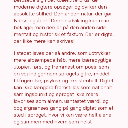
berusede sig i det kollektive brus, de
moderne digtere opsøger og dyrker den
absolutte stilhed. Den anden natur, der gør
lydhør og åben. Denne udvikling kan man
beklage; men den er på den anden side
mentalt og historisk et faktum. Der er digte,
der ikke mere kan skrives!
I stedet laves der så andre, som udtrykker
mere afdæmpede håb, mere bæredygtige
utopier, først og fremmest om poesi som
en vej ind gennem sprogets gitre, middel
til frigørelse, psykisk og eksistentielt. Digtet
kan ikke længere fremstilles som nationalt
samlingspunkt og sproget ikke mere
lovprises som almen, uantastet værdi, og
dog afgrænses gang på gang digtet som et
sted i sproget, hvor vi kan være helt alene
og sammen med hvem som helst.