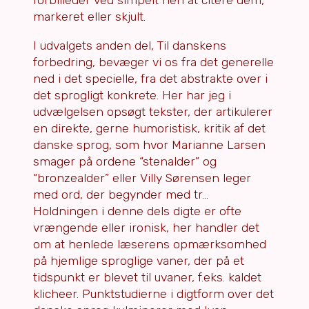
forbilleder ved simpelt hen at citere dem,
markeret eller skjult.
I udvalgets anden del, Til danskens
forbedring, bevæger vi os fra det generelle
ned i det specielle, fra det abstrakte over i
det sprogligt konkrete. Her har jeg i
udvælgelsen opsøgt tekster, der artikulerer
en direkte, gerne humoristisk, kritik af det
danske sprog, som hvor Marianne Larsen
smager på ordene “stenalder” og
“bronzealder” eller Villy Sørensen leger
med ord, der begynder med tr…
Holdningen i denne dels digte er ofte
vrængende eller ironisk, her handler det
om at henlede læserens opmærksomhed
på hjemlige sproglige vaner, der på et
tidspunkt er blevet til uvaner, f.eks. kaldet
klicheer. Punktstudierne i digtform over det