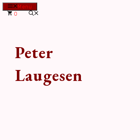
Hop
Menu
til
0
indhold
Peter
Laugesen