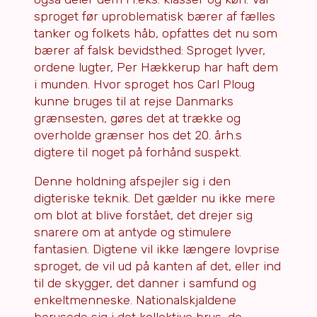
sproget før uproblematisk bærer af fælles
tanker og folkets håb, opfattes det nu som
bærer af falsk bevidsthed: Sproget lyver,
ordene lugter, Per Hækkerup har haft dem
i munden. Hvor sproget hos Carl Ploug
kunne bruges til at rejse Danmarks
grænsesten, gøres det at trække og
overholde grænser hos det 20. årh.s
digtere til noget på forhånd suspekt.
Denne holdning afspejler sig i den
digteriske teknik. Det gælder nu ikke mere
om blot at blive forstået, det drejer sig
snarere om at antyde og stimulere
fantasien. Digtene vil ikke længere lovprise
sproget, de vil ud på kanten af det, eller ind
til de skygger, det danner i samfund og
enkeltmenneske. Nationalskjaldene