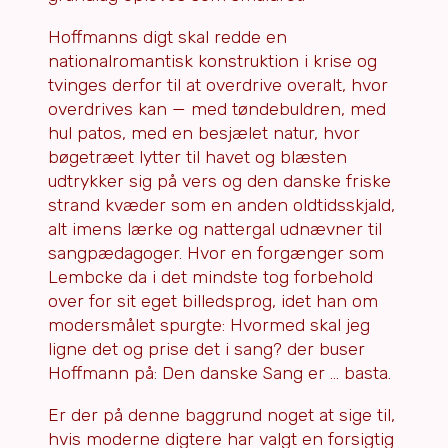
Hoffmanns digt skal redde en
nationalromantisk konstruktion i krise og
tvinges derfor til at overdrive overalt, hvor
overdrives kan — med tøndebuldren, med
hul patos, med en besjælet natur, hvor
bøgetræet lytter til havet og blæsten
udtrykker sig på vers og den danske friske
strand kvæder som en anden oldtidsskjald,
alt imens lærke og nattergal udnævner til
sangpædagoger. Hvor en forgænger som
Lembcke da i det mindste tog forbehold
over for sit eget billedsprog, idet han om
modersmålet spurgte: Hvormed skal jeg
ligne det og prise det i sang? der buser
Hoffmann på: Den danske Sang er … basta.
Er der på denne baggrund noget at sige til,
hvis moderne digtere har valgt en forsigtig