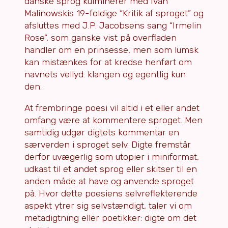
danske sprog kulminerer med Ivan
Malinowskis 19-foldige “Kritik af sproget” og
afsluttes med J.P. Jacobsens sang “Irmelin
Rose”, som ganske vist på overfladen
handler om en prinsesse, men som lumsk
kan mistænkes for at kredse henført om
navnets vellyd: klangen og egentlig kun
den.
At frembringe poesi vil altid i et eller andet
omfang være at kommentere sproget. Men
samtidig udgør digtets kommentar en
særverden i sproget selv. Digte fremstår
derfor uvægerlig som utopier i miniformat,
udkast til et andet sprog eller skitser til en
anden måde at have og anvende sproget
på. Hvor dette poesiens selvreflekterende
aspekt ytrer sig selvstændigt, taler vi om
metadigtning eller poetikker: digte om det