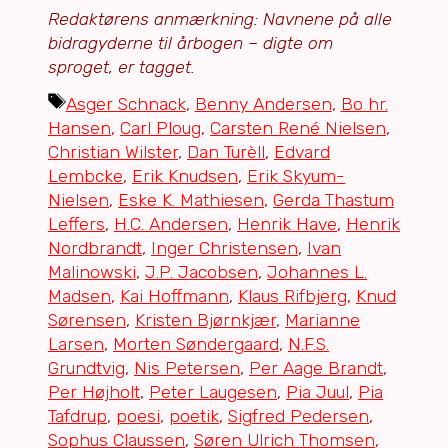
Redaktørens anmærkning: Navnene på alle
bidragyderne til årbogen
– digte om
sproget, er tagget.
Tags
Asger Schnack
,
Benny Andersen
,
Bo hr.
Hansen
,
Carl Ploug
,
Carsten René Nielsen
,
Christian Wilster
,
Dan Turèll
,
Edvard
Lembcke
,
Erik Knudsen
,
Erik Skyum-
Nielsen
,
Eske K. Mathiesen
,
Gerda Thastum
Leffers
,
H.C. Andersen
,
Henrik Have
,
Henrik
Nordbrandt
,
Inger Christensen
,
Ivan
Malinowski
,
J.P. Jacobsen
,
Johannes L.
Madsen
,
Kai Hoffmann
,
Klaus Rifbjerg
,
Knud
Sørensen
,
Kristen Bjørnkjær
,
Marianne
Larsen
,
Morten Søndergaard
,
N.F.S.
Grundtvig
,
Nis Petersen
,
Per Aage Brandt
,
Per Højholt
,
Peter Laugesen
,
Pia Juul
,
Pia
Tafdrup
,
poesi
,
poetik
,
Sigfred Pedersen
,
Sophus Claussen
,
Søren Ulrich Thomsen
,