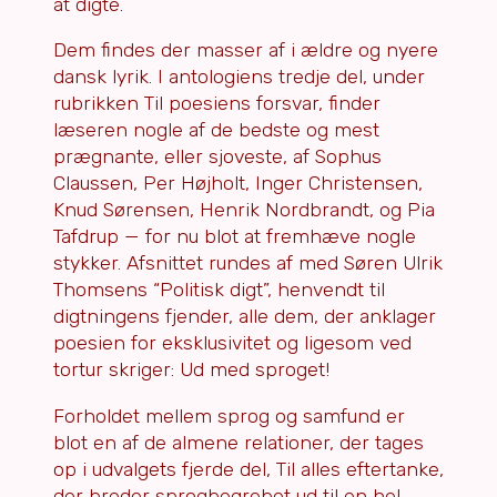
at digte.
Dem findes der masser af i ældre og nyere
dansk lyrik. I antologiens tredje del, under
rubrikken Til poesiens forsvar, finder
læseren nogle af de bedste og mest
prægnante, eller sjoveste, af Sophus
Claussen, Per Højholt, Inger Christensen,
Knud Sørensen, Henrik Nordbrandt, og Pia
Tafdrup — for nu blot at fremhæve nogle
stykker. Afsnittet rundes af med Søren Ulrik
Thomsens “Politisk digt”, henvendt til
digtningens fjender, alle dem, der anklager
poesien for eksklusivitet og ligesom ved
tortur skriger: Ud med sproget!
Forholdet mellem sprog og samfund er
blot en af de almene relationer, der tages
op i udvalgets fjerde del, Til alles eftertanke,
der breder sprogbegrebet ud til en hel