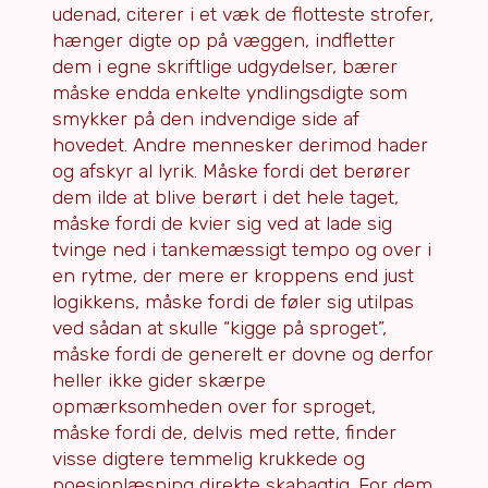
udenad, citerer i et væk de flotteste strofer,
hænger digte op på væggen, indfletter
dem i egne skriftlige udgydelser, bærer
måske endda enkelte yndlingsdigte som
smykker på den indvendige side af
hovedet. Andre mennesker derimod hader
og afskyr al lyrik. Måske fordi det berører
dem ilde at blive berørt i det hele taget,
måske fordi de kvier sig ved at lade sig
tvinge ned i tankemæssigt tempo og over i
en rytme, der mere er kroppens end just
logikkens, måske fordi de føler sig utilpas
ved sådan at skulle “kigge på sproget”,
måske fordi de generelt er dovne og derfor
heller ikke gider skærpe
opmærksomheden over for sproget,
måske fordi de, delvis med rette, finder
visse digtere temmelig krukkede og
poesioplæsning direkte skabagtig. For dem