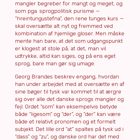
mangler begreber for mangt og meget, og
som pga. sprogpolitisk purisme —
“hreintungustefna”, den rene tunges kurs —
skal oversætte alt nyt og fremmed ved
kombination af hjemlige gloser. Men måske
mente han bare, at det som udgangspunkt
er klogest at stole på, at det, man vil
udtrykke, altid kan siges, og på ens eget
sprog, bare man gør sig umage.
Georg Brandes beskrev engang, hvordan
han under arbejdet med at oversætte en af
sine bøger til tysk var kommet til at ærgre
sig over alle det danske sprogs mangler og
fejl. Ordet “som” kan eksempelvis betyde
både “ligesom” og “der”, og “der” kan være
både et relativt pronomen og et formelt
subjekt. Det lille ord “at” spaltes på tysk ud i
“dass” og “zu”, og danske ord har det med