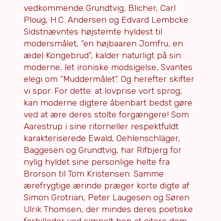
vedkommende Grundtvig, Blicher, Carl
Ploug, H.C. Andersen og Edvard Lembcke.
Sidstnævntes højstemte hyldest til
modersmålet, “en højbaaren Jomfru, en
ædel Kongebrud”, kalder naturligt på sin
moderne, let ironiske modsigelse, Svantes
elegi om “Muddermålet”. Og herefter skifter
vi spor. For dette: at lovprise vort sprog,
kan moderne digtere åbenbart bedst gøre
ved at ære deres stolte forgængere! Som
Aarestrup i sine ritorneller respektfuldt
karakteriserede Ewald, Oehlenschläger,
Baggesen og Grundtvig, har Rifbjerg for
nylig hyldet sine personlige helte fra
Brorson til Tom Kristensen. Samme
ærefrygtige ærinde præger korte digte af
Simon Grotrian, Peter Laugesen og Søren
Ulrik Thomsen, der mindes deres poetiske