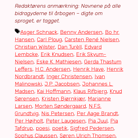
Redaktørens anmærkning: Navnene på alle
bidragyderne til årbogen
– digte om
sproget, er tagget.
Tags
Asger Schnack
,
Benny Andersen
,
Bo hr.
Hansen
,
Carl Ploug
,
Carsten René Nielsen
,
Christian Wilster
,
Dan Turèll
,
Edvard
Lembcke
,
Erik Knudsen
,
Erik Skyum-
Nielsen
,
Eske K. Mathiesen
,
Gerda Thastum
Leffers
,
H.C. Andersen
,
Henrik Have
,
Henrik
Nordbrandt
,
Inger Christensen
,
Ivan
Malinowski
,
J.P. Jacobsen
,
Johannes L.
Madsen
,
Kai Hoffmann
,
Klaus Rifbjerg
,
Knud
Sørensen
,
Kristen Bjørnkjær
,
Marianne
Larsen
,
Morten Søndergaard
,
N.F.S.
Grundtvig
,
Nis Petersen
,
Per Aage Brandt
,
Per Højholt
,
Peter Laugesen
,
Pia Juul
,
Pia
Tafdrup
,
poesi
,
poetik
,
Sigfred Pedersen
,
Sophus Claussen
,
Søren Ulrich Thomsen
,