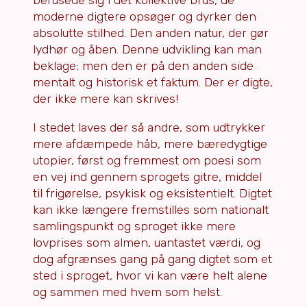
berusede sig i det kollektive brus, de
moderne digtere opsøger og dyrker den
absolutte stilhed. Den anden natur, der gør
lydhør og åben. Denne udvikling kan man
beklage; men den er på den anden side
mentalt og historisk et faktum. Der er digte,
der ikke mere kan skrives!
I stedet laves der så andre, som udtrykker
mere afdæmpede håb, mere bæredygtige
utopier, først og fremmest om poesi som
en vej ind gennem sprogets gitre, middel
til frigørelse, psykisk og eksistentielt. Digtet
kan ikke længere fremstilles som nationalt
samlingspunkt og sproget ikke mere
lovprises som almen, uantastet værdi, og
dog afgrænses gang på gang digtet som et
sted i sproget, hvor vi kan være helt alene
og sammen med hvem som helst.