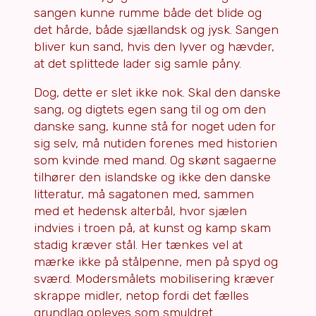
sangen kunne rumme både det blide og
det hårde, både sjællandsk og jysk. Sangen
bliver kun sand, hvis den lyver og hævder,
at det splittede lader sig samle påny.
Dog, dette er slet ikke nok. Skal den danske
sang, og digtets egen sang til og om den
danske sang, kunne stå for noget uden for
sig selv, må nutiden forenes med historien
som kvinde med mand. Og skønt sagaerne
tilhører den islandske og ikke den danske
litteratur, må sagatonen med, sammen
med et hedensk alterbål, hvor sjælen
indvies i troen på, at kunst og kamp skam
stadig kræver stål. Her tænkes vel at
mærke ikke på stålpenne, men på spyd og
sværd. Modersmålets mobilisering kræver
skrappe midler, netop fordi det fælles
grundlag opleves som smuldret.