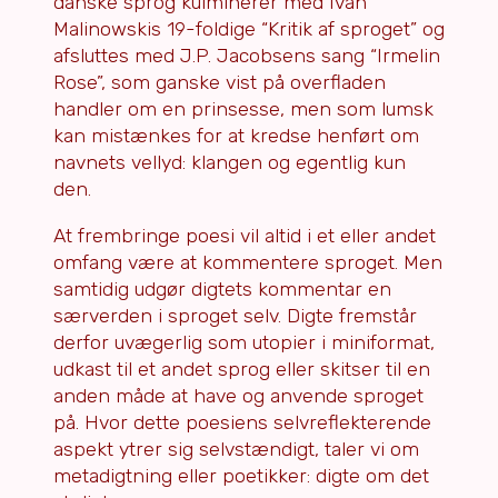
danske sprog kulminerer med Ivan
Malinowskis 19-foldige “Kritik af sproget” og
afsluttes med J.P. Jacobsens sang “Irmelin
Rose”, som ganske vist på overfladen
handler om en prinsesse, men som lumsk
kan mistænkes for at kredse henført om
navnets vellyd: klangen og egentlig kun
den.
At frembringe poesi vil altid i et eller andet
omfang være at kommentere sproget. Men
samtidig udgør digtets kommentar en
særverden i sproget selv. Digte fremstår
derfor uvægerlig som utopier i miniformat,
udkast til et andet sprog eller skitser til en
anden måde at have og anvende sproget
på. Hvor dette poesiens selvreflekterende
aspekt ytrer sig selvstændigt, taler vi om
metadigtning eller poetikker: digte om det