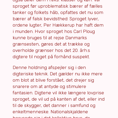
sproget før uproblematisk bærer af fælles
tanker og folkets håb, opfattes det nu som
bærer af falsk bevidsthed: Sproget lyver,
ordene lugter, Per Hækkerup har haft dem
i munden. Hvor sproget hos Carl Ploug
kunne bruges til at rejse Danmarks
grænsesten, gøres det at trække og
overholde grænser hos det 20. årh.s
digtere til noget på forhånd suspekt.
Denne holdning afspejler sig i den
digteriske teknik. Det gælder nu ikke mere
om blot at blive forstået, det drejer sig
snarere om at antyde og stimulere
fantasien. Digtene vil ikke længere lovprise
sproget, de vil ud på kanten af det, eller ind
til de skygger, det danner i samfund og
enkeltmenneske. Nationalskjaldene