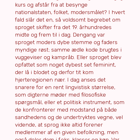
kurs og afstår fra at besynge
nationalstaten, folket, modersmålet? I hvert
fald slår det en, så voldsomt begrebet om
sproget skifter fra det 19. århundredes
midte og frem til i dag. Dengang var
sproget moders dybe stemme og faders
myndige røst; samme ædle kode brugtes i
vuggeviser og kampråb. Eller sproget blev
opfattet som noget dybest set feminint,
der lå i blodet og derfor tit kom
hjerteregionen nær. I dag anses det
snarere for en rent lingvistisk størrelse,
som digterne møder med filosofiske
spørgsmål, eller et politisk instrument, som
de konfronterer med modstand på både
sandhedens og de undertryktes vegne, vel
vidende, at sprog ikke altid forener
medlemmer af en given befolkning, men
også deler dem i f.eks. klasser og køn. Var