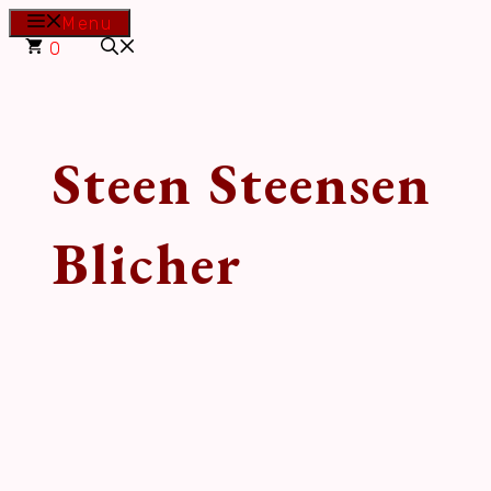
Hop
Menu
til
0
indhold
Steen Steensen
Blicher