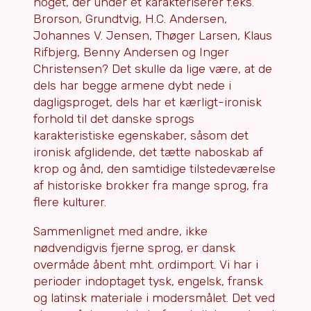
noget, der under et karakteriserer f.eks.
Brorson, Grundtvig, H.C. Andersen,
Johannes V. Jensen, Thøger Larsen, Klaus
Rifbjerg, Benny Andersen og Inger
Christensen? Det skulle da lige være, at de
dels har begge armene dybt nede i
dagligsproget, dels har et kærligt-ironisk
forhold til det danske sprogs
karakteristiske egenskaber, såsom det
ironisk afglidende, det tætte naboskab af
krop og ånd, den samtidige tilstedeværelse
af historiske brokker fra mange sprog, fra
flere kulturer.
Sammenlignet med andre, ikke
nødvendigvis fjerne sprog, er dansk
overmåde åbent mht. ordimport. Vi har i
perioder indoptaget tysk, engelsk, fransk
og latinsk materiale i modersmålet. Det ved