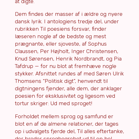
at digte.
Dem findes der masser af i ældre og nyere
dansk lyrik. I antologiens tredje del, under
rubrikken Til poesiens forsvar, finder
læseren nogle af de bedste og mest
prægnante, eller sjoveste, af Sophus
Claussen, Per Højholt, Inger Christensen,
Knud Sørensen, Henrik Nordbrandt, og Pia
Tafdrup — for nu blot at fremhæve nogle
stykker. Afsnittet rundes af med Søren Ulrik
Thomsens “Politisk digt”, henvendt til
digtningens fjender, alle dem, der anklager
poesien for eksklusivitet og ligesom ved
tortur skriger: Ud med sproget!
Forholdet mellem sprog og samfund er
blot en af de almene relationer, der tages
op i udvalgets fjerde del, Til alles eftertanke,
der breder sprogbegrebet ud til en hel