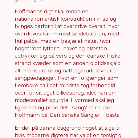
Hoffmanns digt skal redde en
nationalromantisk konstruktion i krise og
tvinges derfor til at overdrive overalt, hvor
overdrives kan — med tøndebuldren, med
hul patos, med en besjælet natur, hvor
bøgetræet lytter til havet og blæsten
udtrykker sig på vers og den danske friske
strand kvæder som en anden oldtidsskjald,
alt imens lærke og nattergal udnævner til
sangpædagoger. Hvor en forgænger som
Lembcke da i det mindste tog forbehold
over for sit eget billedsprog, idet han om
modersmålet spurgte: Hvormed skal jeg
ligne det og prise det i sang? der buser
Hoffmann på: Den danske Sang er … basta.
Er der på denne baggrund noget at sige til,
hvis moderne digtere har valgt en forsigtig