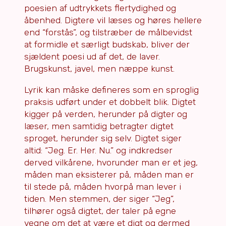
poesien af udtrykkets flertydighed og
åbenhed. Digtere vil læses og høres hellere
end “forstås”, og tilstræber de målbevidst
at formidle et særligt budskab, bliver der
sjældent poesi ud af det, de laver.
Brugskunst, javel, men næppe kunst.
Lyrik kan måske defineres som en sproglig
praksis udført under et dobbelt blik. Digtet
kigger på verden, herunder på digter og
læser, men samtidig betragter digtet
sproget, herunder sig selv. Digtet siger
altid: “Jeg. Er. Her. Nu.” og indkredser
derved vilkårene, hvorunder man er et jeg,
måden man eksisterer på, måden man er
til stede på, måden hvorpå man lever i
tiden. Men stemmen, der siger “Jeg”,
tilhører også digtet, der taler på egne
vegne om det at være et digt og dermed