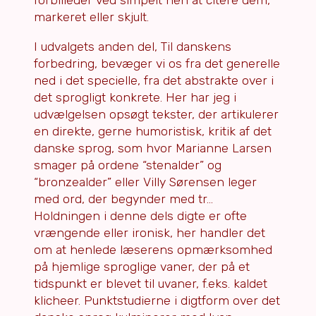
forbilleder ved simpelt hen at citere dem,
markeret eller skjult.
I udvalgets anden del, Til danskens
forbedring, bevæger vi os fra det generelle
ned i det specielle, fra det abstrakte over i
det sprogligt konkrete. Her har jeg i
udvælgelsen opsøgt tekster, der artikulerer
en direkte, gerne humoristisk, kritik af det
danske sprog, som hvor Marianne Larsen
smager på ordene “stenalder” og
“bronzealder” eller Villy Sørensen leger
med ord, der begynder med tr…
Holdningen i denne dels digte er ofte
vrængende eller ironisk, her handler det
om at henlede læserens opmærksomhed
på hjemlige sproglige vaner, der på et
tidspunkt er blevet til uvaner, f.eks. kaldet
klicheer. Punktstudierne i digtform over det