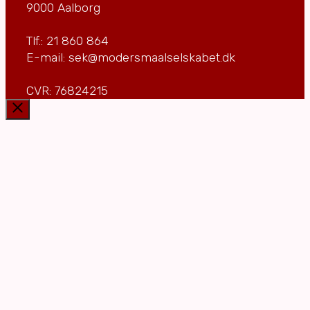
9000 Aalborg
Tlf.: 21 860 864
E-mail: sek@modersmaalselskabet.dk
CVR: 76824215
Luk