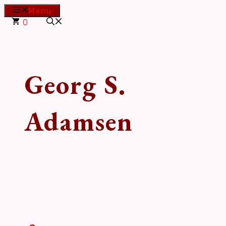
Hop
Menu
til
0
indhold
Georg S.
Adamsen