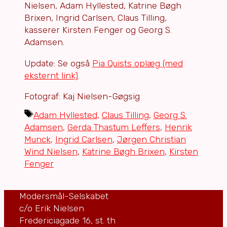
Nielsen, Adam Hyllested, Katrine Bøgh
Brixen, Ingrid Carlsen, Claus Tilling,
kasserer Kirsten Fenger og Georg S.
Adamsen.
Update: Se også
Pia Quists oplæg (med
eksternt link)
.
Fotograf: Kaj Nielsen-Gøgsig
Tags
Adam Hyllested
,
Claus Tilling
,
Georg S.
Adamsen
,
Gerda Thastum Leffers
,
Henrik
Munck
,
Ingrid Carlsen
,
Jørgen Christian
Wind Nielsen
,
Katrine Bøgh Brixen
,
Kirsten
Fenger
Modersmål-Selskabet
c/o Erik Nielsen
Fredericiagade 16, st. th