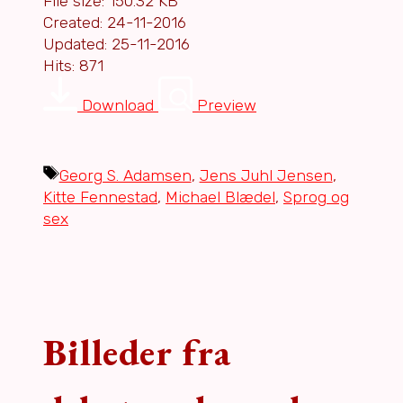
File size: 150.32 KB
Created: 24-11-2016
Updated: 25-11-2016
Hits: 871
Download
Preview
Tags
Georg S. Adamsen
,
Jens Juhl Jensen
,
Kitte Fennestad
,
Michael Blædel
,
Sprog og
sex
Billeder fra